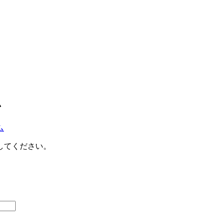
ム
ム
してください。